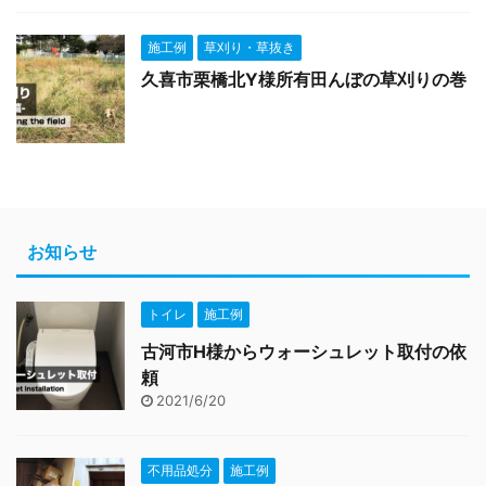
施工例
草刈り・草抜き
久喜市栗橋北Y様所有田んぼの草刈りの巻
お知らせ
トイレ
施工例
古河市H様からウォーシュレット取付の依
頼
2021/6/20
不用品処分
施工例