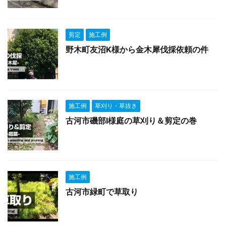
剪定
施工例
野木町友沼K様から金木犀伐採依頼の件
施工例
草刈り・草抜き
古河市磯部I様庭の草刈り＆剪定の巻
施工例
古河市緑町で草取り