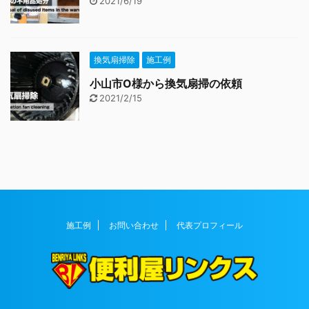
2021/6/19
換気扇掃除
施工例
小山市O様から換気扇掃の依頼
2021/2/15
施工例
お問い合わせ
代表プロフィール