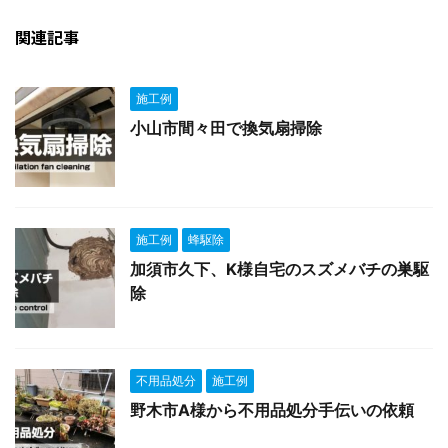
関連記事
施工例
小山市間々田で換気扇掃除
施工例
蜂駆除
加須市久下、K様自宅のスズメバチの巣駆
除
不用品処分
施工例
野木市A様から不用品処分手伝いの依頼