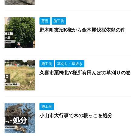
剪定
施工例
野木町友沼K様から金木犀伐採依頼の件
施工例
草刈り・草抜き
久喜市栗橋北Y様所有田んぼの草刈りの巻
施工例
小山市大行事で木の根っこを処分