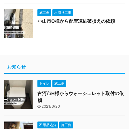
施工例
水周り工事
小山市O様から配管凍結破損えの依頼
お知らせ
トイレ
施工例
古河市H様からウォーシュレット取付の依
頼
2021/6/20
不用品処分
施工例